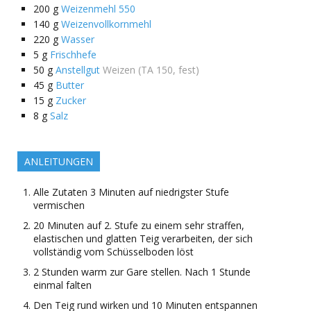
200
g
Weizenmehl 550
140
g
Weizenvollkornmehl
220
g
Wasser
5
g
Frischhefe
50
g
Anstellgut
Weizen (TA 150, fest)
45
g
Butter
15
g
Zucker
8
g
Salz
ANLEITUNGEN
Alle Zutaten 3 Minuten auf niedrigster Stufe
vermischen
20 Minuten auf 2. Stufe zu einem sehr straffen,
elastischen und glatten Teig verarbeiten, der sich
vollständig vom Schüsselboden löst
2 Stunden warm zur Gare stellen. Nach 1 Stunde
einmal falten
Den Teig rund wirken und 10 Minuten entspannen