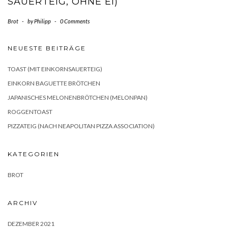
SAUERTEIG, OHNE EI)
Brot
-
by
Philipp
-
0 Comments
NEUESTE BEITRÄGE
TOAST (MIT EINKORNSAUERTEIG)
EINKORN BAGUETTE BRÖTCHEN
JAPANISCHES MELONENBRÖTCHEN (MELONPAN)
ROGGENTOAST
PIZZATEIG (NACH NEAPOLITAN PIZZA ASSOCIATION)
KATEGORIEN
BROT
ARCHIV
DEZEMBER 2021