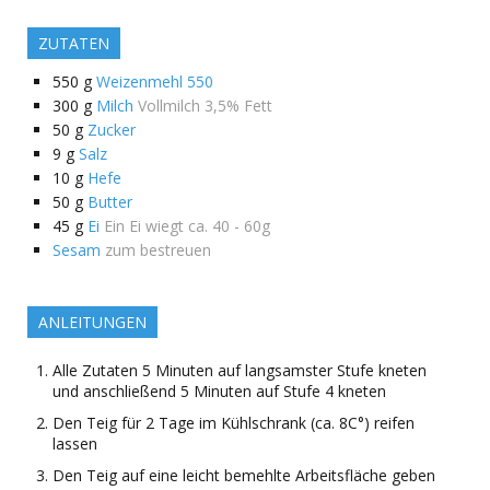
ZUTATEN
550
g
Weizenmehl 550
300
g
Milch
Vollmilch 3,5% Fett
50
g
Zucker
9
g
Salz
10
g
Hefe
50
g
Butter
45
g
Ei
Ein Ei wiegt ca. 40 - 60g
Sesam
zum bestreuen
ANLEITUNGEN
Alle Zutaten 5 Minuten auf langsamster Stufe kneten
und anschließend 5 Minuten auf Stufe 4 kneten
Den Teig für 2 Tage im Kühlschrank (ca. 8C°) reifen
lassen
Den Teig auf eine leicht bemehlte Arbeitsfläche geben