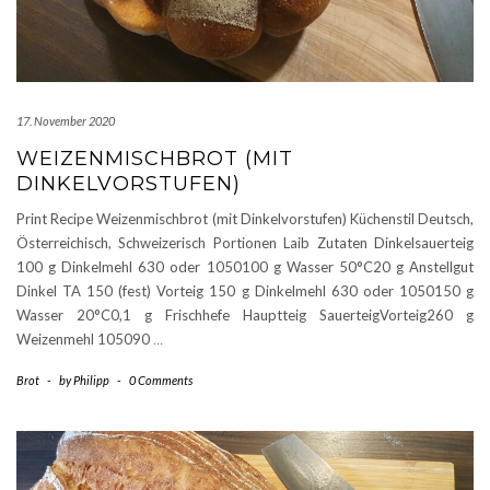
17. November 2020
WEIZENMISCHBROT (MIT
DINKELVORSTUFEN)
Print Recipe Weizenmischbrot (mit Dinkelvorstufen) Küchenstil Deutsch,
Österreichisch, Schweizerisch Portionen Laib Zutaten Dinkelsauerteig
100 g Dinkelmehl 630 oder 1050100 g Wasser 50°C20 g Anstellgut
Dinkel TA 150 (fest) Vorteig 150 g Dinkelmehl 630 oder 1050150 g
Wasser 20°C0,1 g Frischhefe Hauptteig SauerteigVorteig260 g
Weizenmehl 105090
…
Brot
-
by
Philipp
-
0 Comments