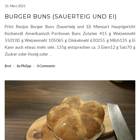
31. März 2021
BURGER BUNS (SAUERTEIG UND EI)
Print Recipe Burger Buns (Sauerteig und Ei) Menüart Hauptgericht
Küchenstil Amerikanisch Portionen Buns Zutaten 415 g Weizenmehl
550100 g Weizenmehl 105065 g Dinkelmehl 630255 g Milch135 g Ei
Kann auch etwas mehr sein. 135g entsprechen ca. 3 Eiern12 g Salz70 g
Zucker oder Honig oder
…
Brot
-
by
Philipp
-
0 Comments