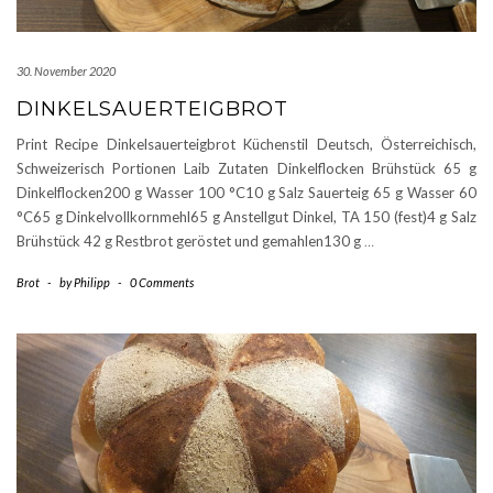
30. November 2020
DINKELSAUERTEIGBROT
Print Recipe Dinkelsauerteigbrot Küchenstil Deutsch, Österreichisch,
Schweizerisch Portionen Laib Zutaten Dinkelflocken Brühstück 65 g
Dinkelflocken200 g Wasser 100 °C10 g Salz Sauerteig 65 g Wasser 60
°C65 g Dinkelvollkornmehl65 g Anstellgut Dinkel, TA 150 (fest)4 g Salz
Brühstück 42 g Restbrot geröstet und gemahlen130 g
…
Brot
-
by
Philipp
-
0 Comments