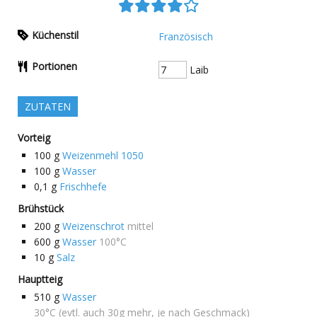
Küchenstil
Französisch
Portionen
Laib
ZUTATEN
Vorteig
100
g
Weizenmehl 1050
100
g
Wasser
0,1
g
Frischhefe
Brühstück
200
g
Weizenschrot
mittel
600
g
Wasser
100°C
10
g
Salz
Hauptteig
510
g
Wasser
30°C (evtl. auch 30g mehr, je nach Geschmack)