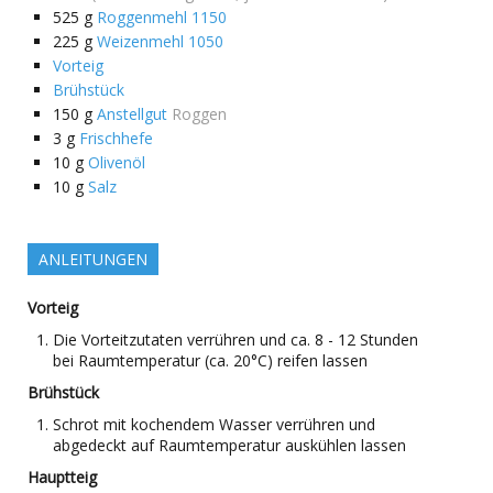
525
g
Roggenmehl 1150
225
g
Weizenmehl 1050
Vorteig
Brühstück
150
g
Anstellgut
Roggen
3
g
Frischhefe
10
g
Olivenöl
10
g
Salz
ANLEITUNGEN
Vorteig
Die Vorteitzutaten verrühren und ca. 8 - 12 Stunden
bei Raumtemperatur (ca. 20°C) reifen lassen
Brühstück
Schrot mit kochendem Wasser verrühren und
abgedeckt auf Raumtemperatur auskühlen lassen
Hauptteig