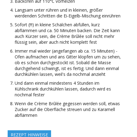
Backofen auf 110°C vorheizen
Langsam unter rühren und in kleinen, größer
werdenden Schritten die Ei-Eigelb-Mischung einrühren
Sofort (!!!) in kleine Schälchen abfüllen, kurz
abflämmen und ca. 50 Minuten backen. Die Zeit kann
auch Kürzer sein, die Crème Brûlée soll nicht mehr
flüssig sein, aber auch nicht komplett fest
Immer mal wieder (angefangen ab ca. 15 Minuten) -
Ofen aufmachen und ans Gitter klopfen um zu sehen,
ob es schon durchgestockt ist. Sobald die Masse
durchgehend schwingt, ist es fertig. Und dann einmal
durchkühlen lassen, weil's da nochmal anzieht
Und dann einmal mindestens 4 Stunden im
Kühlschrank durchkühlen lassen, dadurch wird es
nochmal fester
Wenn die Crème Brûlée gegessen werden soll, etwas
Zucker auf die Oberfläche streuen und zu Karamell
abflämmen
REZEPT HINWEISE