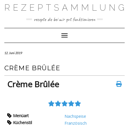
Skip
REZEPTSAMMLUNG
to
content
rezepte die bei mir gut funktionieren
Toggle Navigation
12. Juni 2019
CRÈME BRÛLÉE
Crème Brûlée
Menüart
Nachspeise
Küchenstil
Französisch