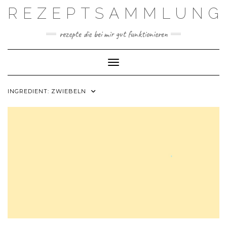
Skip
REZEPTSAMMLUNG
to
content
rezepte die bei mir gut funktionieren
Toggle Navigation
INGREDIENT:
ZWIEBELN