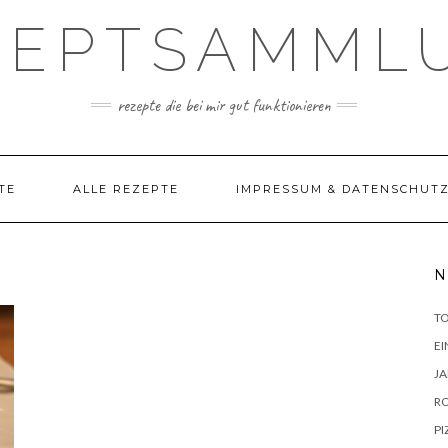
ZEPTSAMML
rezepte die bei mir gut funktionieren
TE
ALLE REZEPTE
IMPRESSUM & DATENSCHUT
N
TO
E
J
R
PI