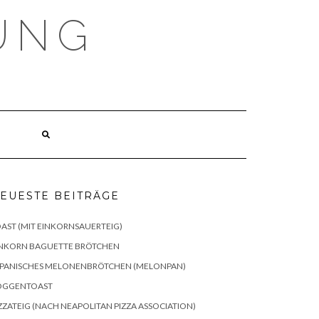
UNG
Z
EUESTE BEITRÄGE
AST (MIT EINKORNSAUERTEIG)
INKORN BAGUETTE BRÖTCHEN
APANISCHES MELONENBRÖTCHEN (MELONPAN)
OGGENTOAST
ZZATEIG (NACH NEAPOLITAN PIZZA ASSOCIATION)