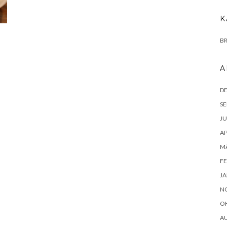
K
B
A
D
SE
JU
AP
MÄ
FE
JA
N
O
A