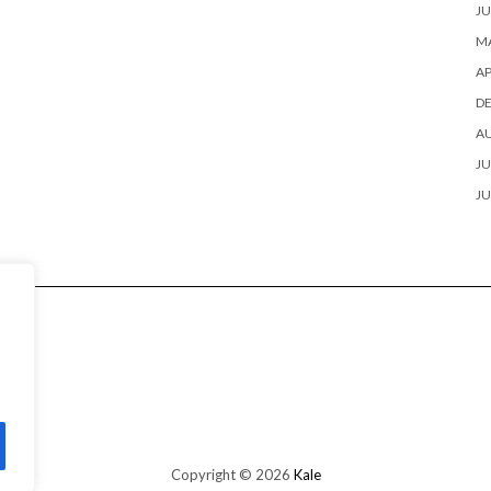
JU
MA
AP
D
A
JU
JU
Copyright © 2026
Kale