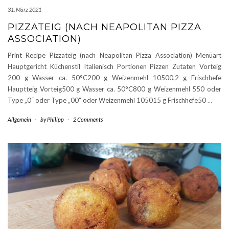
31. März 2021
PIZZATEIG (NACH NEAPOLITAN PIZZA
ASSOCIATION)
Print Recipe Pizzateig (nach Neapolitan Pizza Association) Menüart
Hauptgericht Küchenstil Italienisch Portionen Pizzen Zutaten Vorteig
200 g Wasser ca. 50°C200 g Weizenmehl 10500,2 g Frischhefe
Hauptteig Vorteig500 g Wasser ca. 50°C800 g Weizenmehl 550 oder
Type „0“ oder Type „00“ oder Weizenmehl 105015 g Frischhefe50
…
Allgemein
-
by
Philipp
-
2 Comments